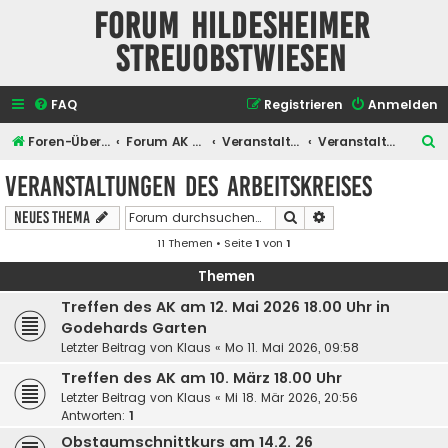
Forum Hildesheimer
Streuobstwiesen
FAQ
Registrieren
Anmelden
S
Foren-Übersicht
Forum AK Hildesheimer Streuobstwiesen
Veranstaltungen
Veranstaltungen des Arbeitskreises
u
Veranstaltungen des Arbeitskreises
c
Suche
Erweiterte Suche
Neues Thema
h
11 Themen • Seite
1
von
1
e
Themen
Treffen des AK am 12. Mai 2026 18.00 Uhr in
Godehards Garten
Letzter Beitrag von
Klaus
«
Mo 11. Mai 2026, 09:58
Treffen des AK am 10. März 18.00 Uhr
Letzter Beitrag von
Klaus
«
Mi 18. Mär 2026, 20:56
Antworten:
1
Obstaumschnittkurs am 14.2. 26