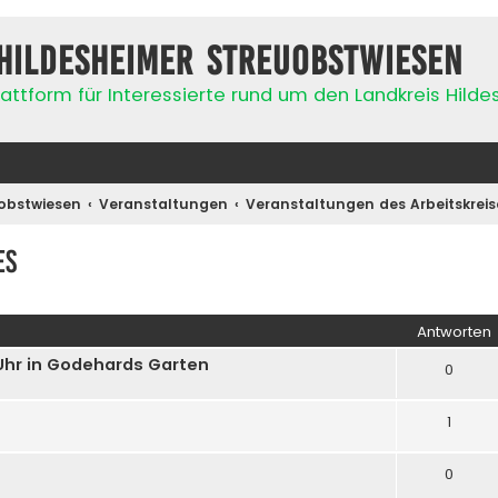
Hildesheimer Streuobstwiesen
attform für Interessierte rund um den Landkreis Hild
obstwiesen
Veranstaltungen
Veranstaltungen des Arbeitskreis
es
iterte Suche
Antworten
 Uhr in Godehards Garten
0
1
0