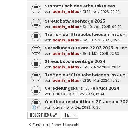
Stammtisch des Arbeitskreises
von
admin_niklas
»
Di 14. Nov 2023, 22:29
Streuobstwiesentage 2025
von
admin_niklas
»
So 19. Jan 2025, 09:29
Treffen auf Streuobstwiesen im Juni
von
admin_niklas
»
So 30. Mär 2025, 09:16
Veredlungskurs am 22.03.2025 in Ed
von
admin_niklas
»
Sa 1. Mär 2025, 23:30
Streuobstwiesentage 2024
von
admin_niklas
»
Do 16. Nov 2023, 20:17
Treffen auf Streuobstwiesen im Juni
von
admin_niklas
»
Di 28. Mai 2024, 19:32
Veredelungskurs 17. Februar 2024
von
Klaus
»
Sa 30. Dez 2023, 16:34
Obstbaumschnittkurs 27. Januar 20
von
Klaus
»
Di 5. Dez 2023, 16:36
Neues Thema
Zurück zur Foren-Übersicht