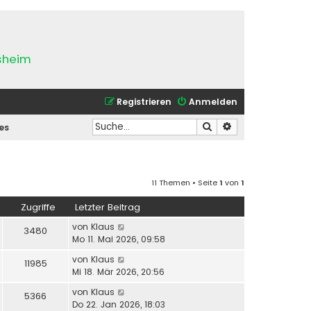
esheim
Registrieren
Anmelden
Suche
Erweiterte Suche
es
11 Themen • Seite
1
von
1
Zugriffe
Letzter Beitrag
von
Klaus
3480
Mo 11. Mai 2026, 09:58
von
Klaus
11985
Mi 18. Mär 2026, 20:56
von
Klaus
5366
Do 22. Jan 2026, 18:03