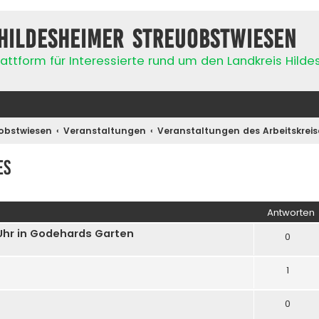
Hildesheimer Streuobstwiesen
attform für Interessierte rund um den Landkreis Hild
obstwiesen
Veranstaltungen
Veranstaltungen des Arbeitskreis
es
iterte Suche
Antworten
 Uhr in Godehards Garten
0
1
0