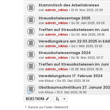
Stammtisch des Arbeitskreises
von
admin_niklas
»
Di 14. Nov 2023, 22:29
Streuobstwiesentage 2025
von
admin_niklas
»
So 19. Jan 2025, 09:29
Treffen auf Streuobstwiesen im Juni
von
admin_niklas
»
So 30. Mär 2025, 09:16
Veredlungskurs am 22.03.2025 in Ed
von
admin_niklas
»
Sa 1. Mär 2025, 23:30
Streuobstwiesentage 2024
von
admin_niklas
»
Do 16. Nov 2023, 20:17
Treffen auf Streuobstwiesen im Juni
von
admin_niklas
»
Di 28. Mai 2024, 19:32
Veredelungskurs 17. Februar 2024
von
Klaus
»
Sa 30. Dez 2023, 16:34
Obstbaumschnittkurs 27. Januar 20
von
Klaus
»
Di 5. Dez 2023, 16:36
Neues Thema
Zurück zur Foren-Übersicht