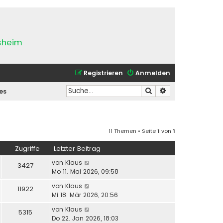
esheim
Registrieren
Anmelden
Suche
Erweiterte Suche
es
11 Themen • Seite
1
von
1
Zugriffe
Letzter Beitrag
von
Klaus
3427
Mo 11. Mai 2026, 09:58
von
Klaus
11922
Mi 18. Mär 2026, 20:56
von
Klaus
5315
Do 22. Jan 2026, 18:03