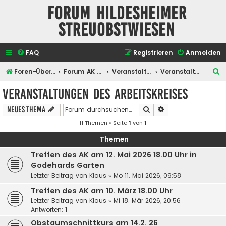
Forum Hildesheimer
Streuobstwiesen
FAQ
Registrieren
Anmelden
S
Foren-Übersicht
Forum AK Hildesheimer Streuobstwiesen
Veranstaltungen
Veranstaltungen des Arbeitskreises
u
Veranstaltungen des Arbeitskreises
c
Suche
Erweiterte Suche
Neues Thema
h
11 Themen • Seite
1
von
1
e
Themen
Treffen des AK am 12. Mai 2026 18.00 Uhr in
Godehards Garten
Letzter Beitrag von
Klaus
«
Mo 11. Mai 2026, 09:58
Treffen des AK am 10. März 18.00 Uhr
Letzter Beitrag von
Klaus
«
Mi 18. Mär 2026, 20:56
Antworten:
1
Obstaumschnittkurs am 14.2. 26