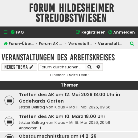
Forum Hildesheimer
Streuobstwiesen
FAQ
Registrieren
Anmelden
S
Foren-Übersicht
Forum AK Hildesheimer Streuobstwiesen
Veranstaltungen
Veranstaltungen des Arbeitskreises
u
Veranstaltungen des Arbeitskreises
c
Suche
Erweiterte Suche
Neues Thema
h
11 Themen • Seite
1
von
1
e
Themen
Treffen des AK am 12. Mai 2026 18.00 Uhr in
Godehards Garten
Letzter Beitrag von
Klaus
«
Mo 11. Mai 2026, 09:58
Treffen des AK am 10. März 18.00 Uhr
Letzter Beitrag von
Klaus
«
Mi 18. Mär 2026, 20:56
Antworten:
1
Obstaumschnittkurs am 14.2. 26