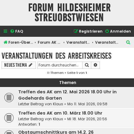
Forum Hildesheimer
Streuobstwiesen
FAQ
Registrieren
Anmelden
S
Foren-Übersicht
Forum AK Hildesheimer Streuobstwiesen
Veranstaltungen
Veranstaltungen des Arbeitskreises
u
Veranstaltungen des Arbeitskreises
c
Suche
Erweiterte Suche
Neues Thema
h
11 Themen • Seite
1
von
1
e
Themen
Treffen des AK am 12. Mai 2026 18.00 Uhr in
Godehards Garten
Letzter Beitrag von
Klaus
«
Mo 11. Mai 2026, 09:58
Treffen des AK am 10. März 18.00 Uhr
Letzter Beitrag von
Klaus
«
Mi 18. Mär 2026, 20:56
Antworten:
1
Obstaumschnittkurs am 14.2. 26