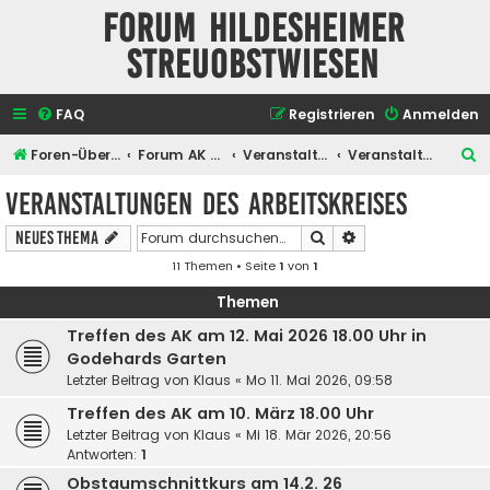
Forum Hildesheimer
Streuobstwiesen
FAQ
Registrieren
Anmelden
S
Foren-Übersicht
Forum AK Hildesheimer Streuobstwiesen
Veranstaltungen
Veranstaltungen des Arbeitskreises
u
Veranstaltungen des Arbeitskreises
c
Suche
Erweiterte Suche
Neues Thema
h
11 Themen • Seite
1
von
1
e
Themen
Treffen des AK am 12. Mai 2026 18.00 Uhr in
Godehards Garten
Letzter Beitrag von
Klaus
«
Mo 11. Mai 2026, 09:58
Treffen des AK am 10. März 18.00 Uhr
Letzter Beitrag von
Klaus
«
Mi 18. Mär 2026, 20:56
Antworten:
1
Obstaumschnittkurs am 14.2. 26