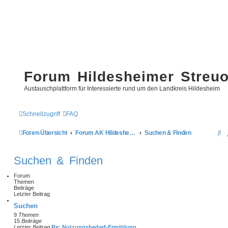
Forum Hildesheimer Streu
Austauschplattform für Interessierte rund um den Landkreis Hildesheim
Schnellzugriff
FAQ
S
Foren-Übersicht
Forum AK Hildesheimer Streuobstwiesen
Suchen & Finden
u
Suchen & Finden
c
h
Forum
Themen
e
Beiträge
Letzter Beitrag
Suchen
9
Themen
15
Beiträge
Letzter Beitrag
Re: Nutzungsbedarf-Ermittlung…