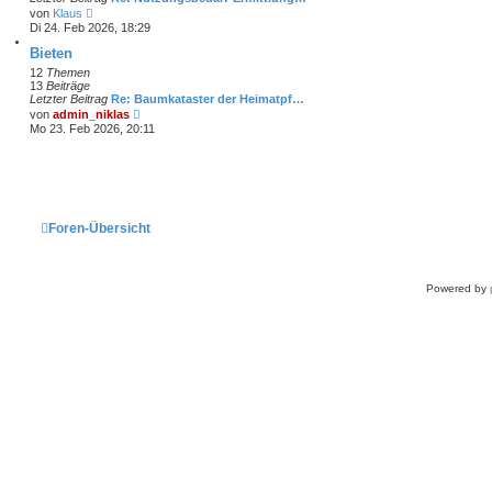
N
von
Klaus
e
Di 24. Feb 2026, 18:29
u
e
Bieten
s
12
Themen
t
13
Beiträge
e
Letzter Beitrag
Re: Baumkataster der Heimatpf…
r
N
von
admin_niklas
B
e
Mo 23. Feb 2026, 20:11
e
u
i
e
t
s
r
t
a
e
g
r
B
Foren-Übersicht
e
i
t
r
a
Powered by
g