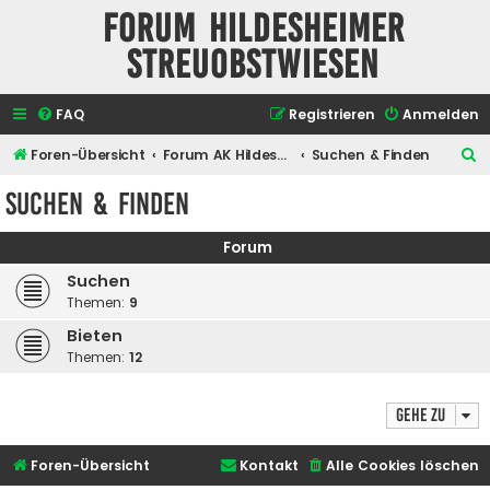
Forum Hildesheimer
Streuobstwiesen
FAQ
Registrieren
Anmelden
S
Foren-Übersicht
Forum AK Hildesheimer Streuobstwiesen
Suchen & Finden
u
Suchen & Finden
c
h
Forum
e
Suchen
Themen:
9
Bieten
Themen:
12
Gehe zu
Foren-Übersicht
Kontakt
Alle Cookies löschen