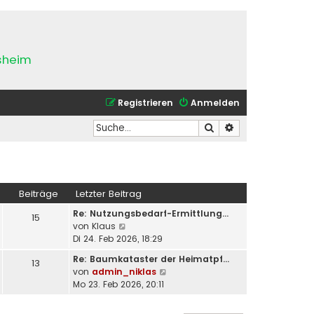
esheim
Registrieren
Anmelden
Suche
Erweiterte Suche
Beiträge
Letzter Beitrag
Re: Nutzungsbedarf-Ermittlung…
15
N
von
Klaus
e
Di 24. Feb 2026, 18:29
u
Re: Baumkataster der Heimatpf…
13
e
N
von
admin_niklas
s
e
Mo 23. Feb 2026, 20:11
t
u
e
e
r