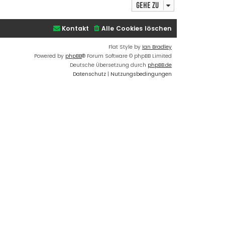
Gehe zu
s
B
t
e
e
i
Kontakt
Alle Cookies löschen
r
t
B
r
Flat Style by
Ian Bradley
e
a
Powered by
phpBB
® Forum Software © phpBB Limited
i
g
Deutsche Übersetzung durch
phpBB.de
t
Datenschutz
|
Nutzungsbedingungen
r
a
g