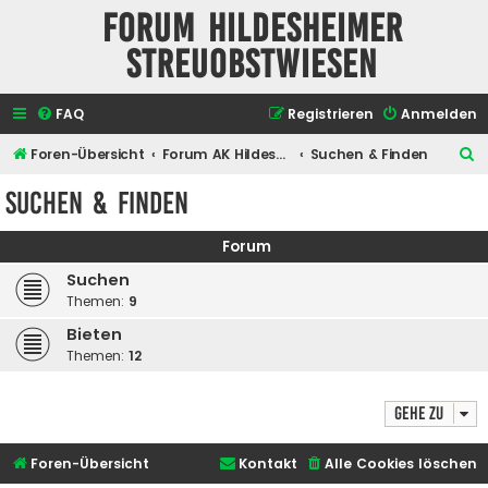
Forum Hildesheimer
Streuobstwiesen
FAQ
Registrieren
Anmelden
S
Foren-Übersicht
Forum AK Hildesheimer Streuobstwiesen
Suchen & Finden
u
Suchen & Finden
c
h
Forum
e
Suchen
Themen:
9
Bieten
Themen:
12
Gehe zu
Foren-Übersicht
Kontakt
Alle Cookies löschen