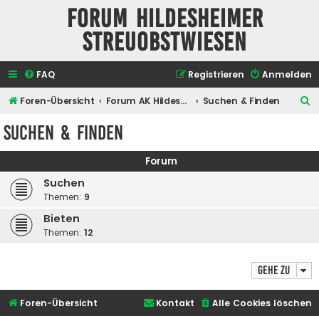
Forum Hildesheimer
Streuobstwiesen
FAQ
Registrieren
Anmelden
S
Foren-Übersicht
Forum AK Hildesheimer Streuobstwiesen
Suchen & Finden
u
Suchen & Finden
c
h
Forum
e
Suchen
Themen:
9
Bieten
Themen:
12
Gehe zu
Foren-Übersicht
Kontakt
Alle Cookies löschen