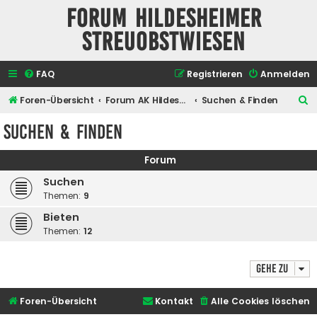
Forum Hildesheimer
Streuobstwiesen
FAQ
Registrieren
Anmelden
S
Foren-Übersicht
Forum AK Hildesheimer Streuobstwiesen
Suchen & Finden
u
Suchen & Finden
c
h
Forum
e
Suchen
Themen:
9
Bieten
Themen:
12
Gehe zu
Foren-Übersicht
Kontakt
Alle Cookies löschen