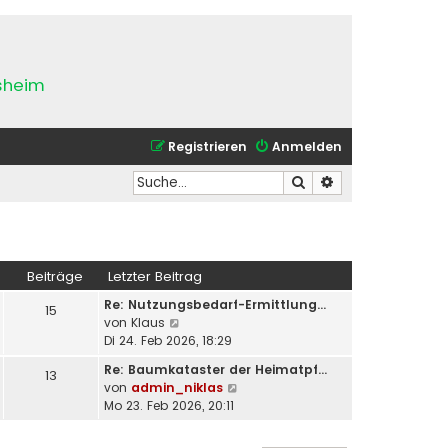
esheim
Registrieren
Anmelden
Suche
Erweiterte Suche
Beiträge
Letzter Beitrag
Re: Nutzungsbedarf-Ermittlung…
15
N
von
Klaus
e
Di 24. Feb 2026, 18:29
u
Re: Baumkataster der Heimatpf…
13
e
N
von
admin_niklas
s
e
Mo 23. Feb 2026, 20:11
t
u
e
e
r