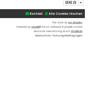
Gehe zu
s
B
t
e
e
i
Kontakt
Alle Cookies löschen
r
t
B
r
Flat Style by
Ian Bradley
e
a
Powered by
phpBB
® Forum Software © phpBB Limited
i
g
Deutsche Übersetzung durch
phpBB.de
t
Datenschutz
|
Nutzungsbedingungen
r
a
g