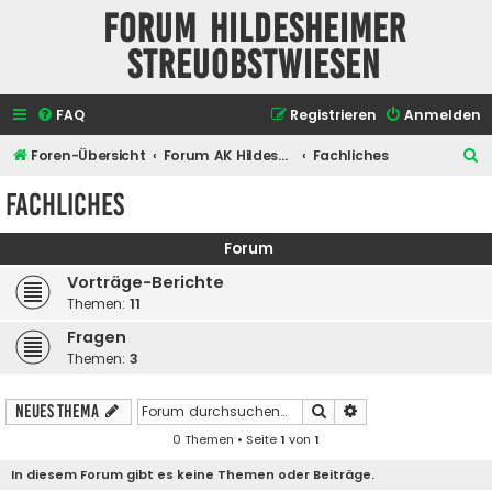
Forum Hildesheimer
Streuobstwiesen
FAQ
Registrieren
Anmelden
S
Foren-Übersicht
Forum AK Hildesheimer Streuobstwiesen
Fachliches
u
Fachliches
c
h
Forum
e
Vorträge-Berichte
Themen:
11
Fragen
Themen:
3
Suche
Erweiterte Suche
Neues Thema
0 Themen • Seite
1
von
1
In diesem Forum gibt es keine Themen oder Beiträge.