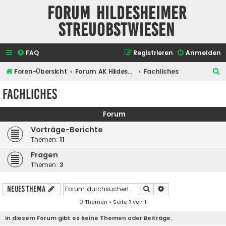
Forum Hildesheimer
Streuobstwiesen
FAQ
Registrieren
Anmelden
S
Foren-Übersicht
Forum AK Hildesheimer Streuobstwiesen
Fachliches
u
Fachliches
c
h
Forum
e
Vorträge-Berichte
Themen:
11
Fragen
Themen:
3
Suche
Erweiterte Suche
Neues Thema
0 Themen • Seite
1
von
1
In diesem Forum gibt es keine Themen oder Beiträge.