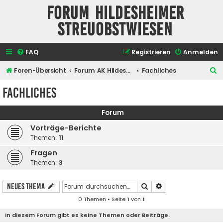
Forum Hildesheimer
Streuobstwiesen
FAQ
Registrieren
Anmelden
S
Foren-Übersicht
Forum AK Hildesheimer Streuobstwiesen
Fachliches
u
Fachliches
c
h
Forum
e
Vorträge-Berichte
Themen:
11
Fragen
Themen:
3
Suche
Erweiterte Suche
Neues Thema
0 Themen • Seite
1
von
1
In diesem Forum gibt es keine Themen oder Beiträge.