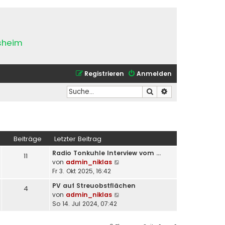
esheim
Registrieren
Anmelden
Suche
Erweiterte Suche
Beiträge
Letzter Beitrag
Radio Tonkuhle Interview vom …
11
N
von
admin_niklas
e
Fr 3. Okt 2025, 16:42
u
PV auf Streuobstflächen
4
e
N
von
admin_niklas
s
e
So 14. Jul 2024, 07:42
t
u
e
e
r