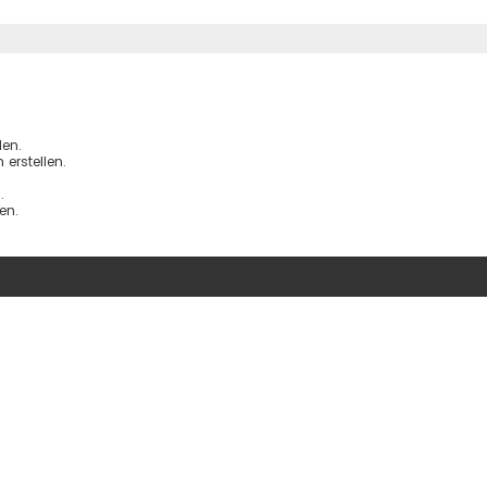
iterte Suche
en.
erstellen.
.
en.