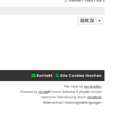
0 Themen • Seite
1
von
1
s
B
t
e
e
i
r
Gehe zu
t
B
r
e
a
i
g
t
r
a
g
Kontakt
Alle Cookies löschen
Flat Style by
Ian Bradley
Powered by
phpBB
® Forum Software © phpBB Limited
Deutsche Übersetzung durch
phpBB.de
Datenschutz
|
Nutzungsbedingungen