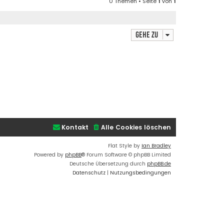
0 Themen • Seite
1
von
1
s
B
t
e
e
i
r
Gehe zu
t
B
r
e
a
i
g
t
r
a
g
Kontakt
Alle Cookies löschen
Flat Style by
Ian Bradley
Powered by
phpBB
® Forum Software © phpBB Limited
Deutsche Übersetzung durch
phpBB.de
Datenschutz
|
Nutzungsbedingungen