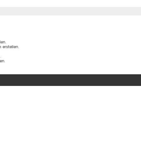
iterte Suche
en.
erstellen.
.
en.