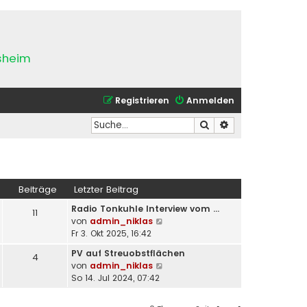
esheim
Registrieren
Anmelden
Suche
Erweiterte Suche
Beiträge
Letzter Beitrag
Radio Tonkuhle Interview vom …
11
N
von
admin_niklas
e
Fr 3. Okt 2025, 16:42
u
PV auf Streuobstflächen
4
e
N
von
admin_niklas
s
e
So 14. Jul 2024, 07:42
t
u
e
e
r