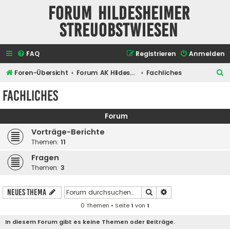
Forum Hildesheimer
Streuobstwiesen
FAQ
Registrieren
Anmelden
S
Foren-Übersicht
Forum AK Hildesheimer Streuobstwiesen
Fachliches
u
Fachliches
c
h
Forum
e
Vorträge-Berichte
Themen:
11
Fragen
Themen:
3
Suche
Erweiterte Suche
Neues Thema
0 Themen • Seite
1
von
1
In diesem Forum gibt es keine Themen oder Beiträge.