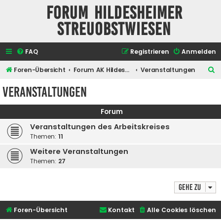
Forum Hildesheimer
Streuobstwiesen
FAQ
Registrieren
Anmelden
S
Foren-Übersicht
Forum AK Hildesheimer Streuobstwiesen
Veranstaltungen
u
Veranstaltungen
c
h
Forum
e
Veranstaltungen des Arbeitskreises
Themen:
11
Weitere Veranstaltungen
Themen:
27
Gehe zu
Foren-Übersicht
Kontakt
Alle Cookies löschen