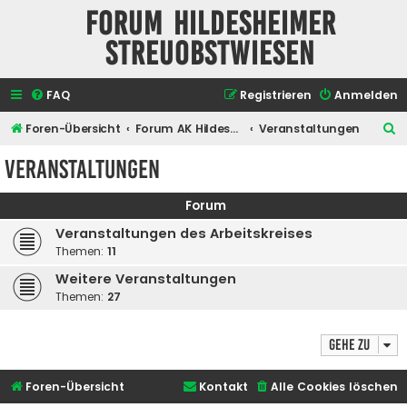
Forum Hildesheimer
Streuobstwiesen
FAQ
Registrieren
Anmelden
S
Foren-Übersicht
Forum AK Hildesheimer Streuobstwiesen
Veranstaltungen
u
Veranstaltungen
c
h
Forum
e
Veranstaltungen des Arbeitskreises
Themen:
11
Weitere Veranstaltungen
Themen:
27
Gehe zu
Foren-Übersicht
Kontakt
Alle Cookies löschen