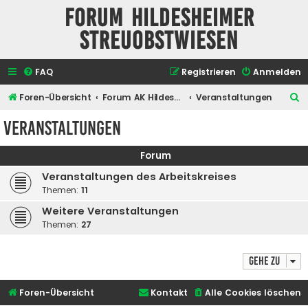
Forum Hildesheimer
Streuobstwiesen
FAQ
Registrieren
Anmelden
S
Foren-Übersicht
Forum AK Hildesheimer Streuobstwiesen
Veranstaltungen
u
Veranstaltungen
c
h
Forum
e
Veranstaltungen des Arbeitskreises
Themen:
11
Weitere Veranstaltungen
Themen:
27
Gehe zu
Foren-Übersicht
Kontakt
Alle Cookies löschen