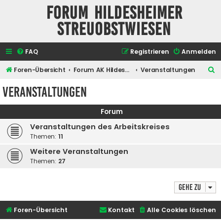
Forum Hildesheimer
Streuobstwiesen
FAQ
Registrieren
Anmelden
S
Foren-Übersicht
Forum AK Hildesheimer Streuobstwiesen
Veranstaltungen
u
Veranstaltungen
c
h
Forum
e
Veranstaltungen des Arbeitskreises
Themen:
11
Weitere Veranstaltungen
Themen:
27
Gehe zu
Foren-Übersicht
Kontakt
Alle Cookies löschen