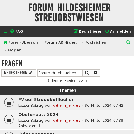
Forum Hildesheimer
Streuobstwiesen
FAQ
Registrieren
Anmelden
S
Foren-Übersicht
Forum AK Hildesheimer Streuobstwiesen
Fachliches
u
Fragen
c
Fragen
h
Suche
Erweiterte Suche
Neues Thema
e
3 Themen • Seite
1
von
1
Themen
PV auf Streuobstflächen
Letzter Beitrag von
admin_niklas
«
So 14. Jul 2024, 07:42
Obstansatz 2024
Letzter Beitrag von
admin_niklas
«
So 14. Jul 2024, 07:36
Antworten:
1
Jahresmengen