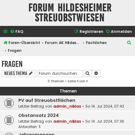
Forum Hildesheimer
Streuobstwiesen
FAQ
Registrieren
Anmelden
S
Foren-Übersicht
Forum AK Hildesheimer Streuobstwiesen
Fachliches
u
Fragen
c
Fragen
h
Suche
Erweiterte Suche
Neues Thema
e
3 Themen • Seite
1
von
1
Themen
PV auf Streuobstflächen
Letzter Beitrag von
admin_niklas
«
So 14. Jul 2024, 07:42
Obstansatz 2024
Letzter Beitrag von
admin_niklas
«
So 14. Jul 2024, 07:36
Antworten:
1
Jahresmengen