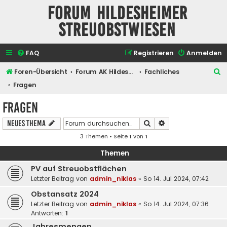
Forum Hildesheimer
Streuobstwiesen
FAQ
Registrieren
Anmelden
S
Foren-Übersicht
Forum AK Hildesheimer Streuobstwiesen
Fachliches
u
Fragen
c
Fragen
h
Suche
Erweiterte Suche
Neues Thema
e
3 Themen • Seite
1
von
1
Themen
PV auf Streuobstflächen
Letzter Beitrag von
admin_niklas
«
So 14. Jul 2024, 07:42
Obstansatz 2024
Letzter Beitrag von
admin_niklas
«
So 14. Jul 2024, 07:36
Antworten:
1
Jahresmengen