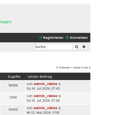
esheim
Registrieren
Anmelden
Suche
Erweiterte Suche
3 Themen • Seite
1
von
1
Zugriffe
Letzter Beitrag
von
admin_niklas
16585
So 14. Jul 2024, 07:42
von
admin_niklas
17141
So 14. Jul 2024, 07:36
von
admin_niklas
13420
Mi 22. Mai 2024, 11:58