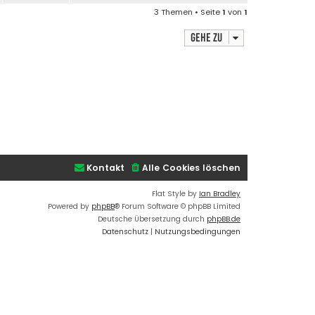
3 Themen • Seite
1
von
1
Gehe zu
Kontakt
Alle Cookies löschen
Flat Style by
Ian Bradley
Powered by
phpBB
® Forum Software © phpBB Limited
Deutsche Übersetzung durch
phpBB.de
Datenschutz
|
Nutzungsbedingungen