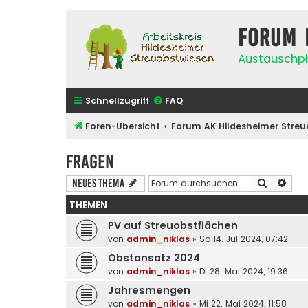
Forum 
Austauschpl
Schnellzugriff
FAQ
Foren-Übersicht
Forum AK Hildesheimer Streu
Fragen
Suche
Erwe
Neues Thema
THEMEN
PV auf Streuobstflächen
von
admin_niklas
»
So 14. Jul 2024, 07:42
Obstansatz 2024
von
admin_niklas
»
Di 28. Mai 2024, 19:36
Jahresmengen
von
admin_niklas
»
Mi 22. Mai 2024, 11:58