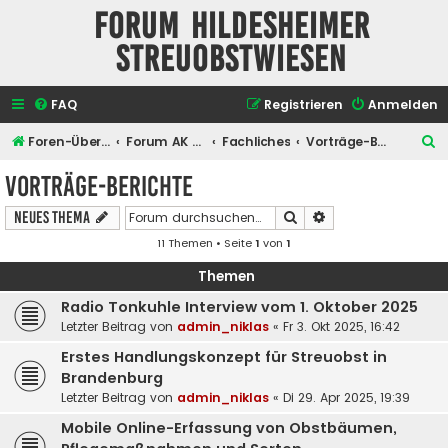
Forum Hildesheimer
Streuobstwiesen
FAQ
Registrieren
Anmelden
S
Foren-Übersicht
Forum AK Hildesheimer Streuobstwiesen
Fachliches
Vorträge-Berichte
u
Vorträge-Berichte
c
Suche
Erweiterte Suche
Neues Thema
h
11 Themen • Seite
1
von
1
e
Themen
Radio Tonkuhle Interview vom 1. Oktober 2025
Letzter Beitrag von
admin_niklas
«
Fr 3. Okt 2025, 16:42
Erstes Handlungskonzept für Streuobst in
Brandenburg
Letzter Beitrag von
admin_niklas
«
Di 29. Apr 2025, 19:39
Mobile Online-Erfassung von Obstbäumen,