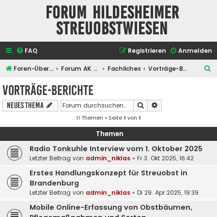
Forum Hildesheimer
Streuobstwiesen
FAQ
Registrieren
Anmelden
S
Foren-Übersicht
Forum AK Hildesheimer Streuobstwiesen
Fachliches
Vorträge-Berichte
u
Vorträge-Berichte
c
Suche
Erweiterte Suche
Neues Thema
h
11 Themen • Seite
1
von
1
e
Themen
Radio Tonkuhle Interview vom 1. Oktober 2025
Letzter Beitrag von
admin_niklas
«
Fr 3. Okt 2025, 16:42
Erstes Handlungskonzept für Streuobst in
Brandenburg
Letzter Beitrag von
admin_niklas
«
Di 29. Apr 2025, 19:39
Mobile Online-Erfassung von Obstbäumen,