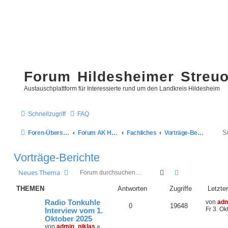
Forum Hildesheimer Streu
Austauschplattform für Interessierte rund um den Landkreis Hildesheim
Schnellzugriff
FAQ
Foren-Übersicht
Forum AK Hildesheimer Streuobstwiesen
Fachliches
Vorträge-Berichte
Vorträge-Berichte
Suche
Erweiterte Suc
Neues Thema
THEMEN
Antworten
Zugriffe
Letzter
Radio Tonkuhle
von
adm
0
19648
Fr 3. Ok
Interview vom 1.
Oktober 2025
von
admin_niklas
»