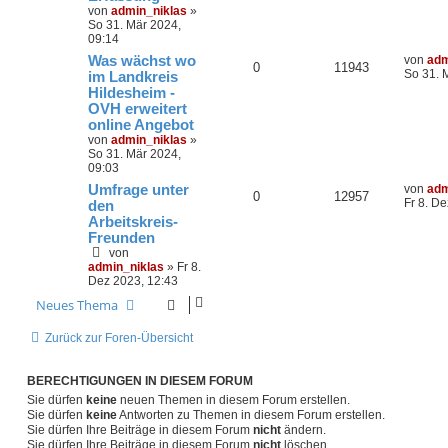
von
admin_niklas
»
So 31. Mär 2024,
09:14
Was wächst wo
von
adm
0
11943
So 31. 
im Landkreis
Hildesheim -
OVH erweitert
online Angebot
von
admin_niklas
»
So 31. Mär 2024,
09:03
Umfrage unter
von
adm
0
12957
Fr 8. D
den
Arbeitskreis-
Freunden
von
admin_niklas
»
Fr 8.
Dez 2023, 12:43
Neues Thema
Zurück zur Foren-Übersicht
BERECHTIGUNGEN IN DIESEM FORUM
Sie dürfen
keine
neuen Themen in diesem Forum erstellen.
Sie dürfen
keine
Antworten zu Themen in diesem Forum erstellen.
Sie dürfen Ihre Beiträge in diesem Forum
nicht
ändern.
Sie dürfen Ihre Beiträge in diesem Forum
nicht
löschen.