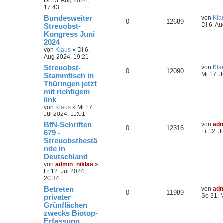
Di 13. Aug 2024,
17:43
Bundesweiter
von
Kla
0
12689
Di 6. A
Streuobst-
Kongress Juni
2024
von
Klaus
»
Di 6.
Aug 2024, 19:21
Streuobst-
von
Kla
0
12090
Mi 17. J
Stammtisch in
Thüringen jetzt
mit richtigem
link
von
Klaus
»
Mi 17.
Jul 2024, 11:01
BfN-Schriften
von
adm
0
12316
Fr 12. J
679 -
Streuobstbestä
nde in
Deutschland
von
admin_niklas
»
Fr 12. Jul 2024,
20:34
Betreten
von
adm
0
11989
So 31. 
privater
Grünflächen
zwecks Biotop-
Erfassung