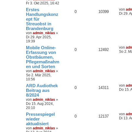
Fr 3. Okt 2025, 16:42
Erstes
von
adm
0
10399
Di 29. A
Handlungskonz
ept für
Streuobst in
Brandenburg
von
admin_niklas
»
Di 29. Apr 2025,
19:39
Mobile Online-
von
adm
0
12492
So 2. M
Erfassung von
Obstbäumen,
Pflegemaßnahm
en und Sorten
von
admin_niklas
»
So 2. Mär 2025,
10:56
ARD Audiothek
von
adm
0
14311
Do 15. 
Beitrag aus
8/2024
von
admin_niklas
»
Do 15. Aug 2024,
20:10
Pressespiegel
von
adm
0
12137
Di 13. 
wieder
aktualisiert
von
admin_niklas
»