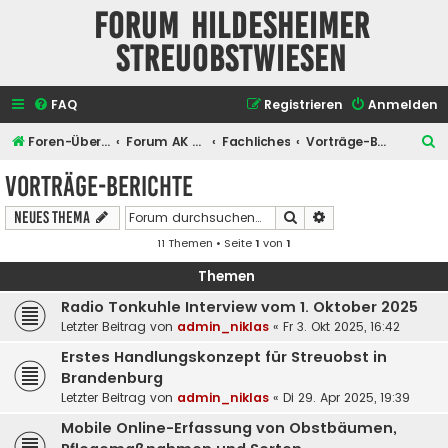
Forum Hildesheimer
Streuobstwiesen
FAQ
Registrieren
Anmelden
S
Foren-Übersicht
Forum AK Hildesheimer Streuobstwiesen
Fachliches
Vorträge-Berichte
u
Vorträge-Berichte
c
Suche
Erweiterte Suche
Neues Thema
h
11 Themen • Seite
1
von
1
e
Themen
Radio Tonkuhle Interview vom 1. Oktober 2025
Letzter Beitrag von
admin_niklas
«
Fr 3. Okt 2025, 16:42
Erstes Handlungskonzept für Streuobst in
Brandenburg
Letzter Beitrag von
admin_niklas
«
Di 29. Apr 2025, 19:39
Mobile Online-Erfassung von Obstbäumen,