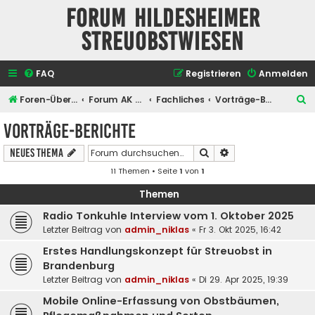
Forum Hildesheimer
Streuobstwiesen
FAQ
Registrieren
Anmelden
S
Foren-Übersicht
Forum AK Hildesheimer Streuobstwiesen
Fachliches
Vorträge-Berichte
u
Vorträge-Berichte
c
Suche
Erweiterte Suche
Neues Thema
h
11 Themen • Seite
1
von
1
e
Themen
Radio Tonkuhle Interview vom 1. Oktober 2025
Letzter Beitrag von
admin_niklas
«
Fr 3. Okt 2025, 16:42
Erstes Handlungskonzept für Streuobst in
Brandenburg
Letzter Beitrag von
admin_niklas
«
Di 29. Apr 2025, 19:39
Mobile Online-Erfassung von Obstbäumen,