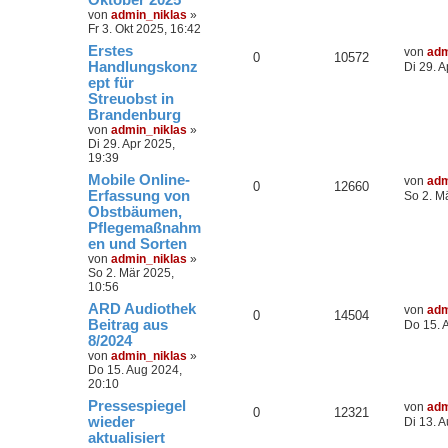
Oktober 2025
von
admin_niklas
»
Fr 3. Okt 2025, 16:42
Erstes
von
adm
0
10572
Handlungskonz
Di 29. A
ept für
Streuobst in
Brandenburg
von
admin_niklas
»
Di 29. Apr 2025,
19:39
Mobile Online-
von
adm
0
12660
Erfassung von
So 2. M
Obstbäumen,
Pflegemaßnahm
en und Sorten
von
admin_niklas
»
So 2. Mär 2025,
10:56
ARD Audiothek
von
adm
0
14504
Beitrag aus
Do 15. 
8/2024
von
admin_niklas
»
Do 15. Aug 2024,
20:10
Pressespiegel
von
adm
0
12321
wieder
Di 13. 
aktualisiert