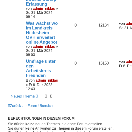
Erfassung
von
admin_niklas
»
So 31. Mär 2024,
09:14
Was wächst wo
von
adm
0
12134
im Landkreis
So 31. 
Hildesheim -
OVH erweitert
online Angebot
von
admin_niklas
»
So 31. Mär 2024,
09:03
Umfrage unter
von
adm
0
13150
den
Fr 8. D
Arbeitskreis-
Freunden
von
admin_niklas
»
Fr 8. Dez 2023,
12:43
Neues Thema
Zurück zur Foren-Übersicht
BERECHTIGUNGEN IN DIESEM FORUM
Sie dürfen
keine
neuen Themen in diesem Forum erstellen.
Sie dürfen
keine
Antworten zu Themen in diesem Forum erstellen.