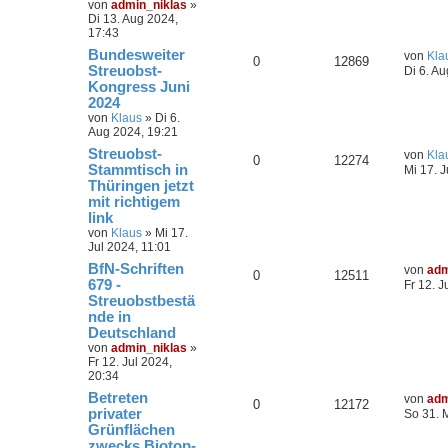
von
admin_niklas
»
Di 13. Aug 2024,
17:43
Bundesweiter
von
Kla
0
12869
Streuobst-
Di 6. A
Kongress Juni
2024
von
Klaus
»
Di 6.
Aug 2024, 19:21
Streuobst-
von
Kla
0
12274
Stammtisch in
Mi 17. J
Thüringen jetzt
mit richtigem
link
von
Klaus
»
Mi 17.
Jul 2024, 11:01
BfN-Schriften
von
adm
0
12511
679 -
Fr 12. J
Streuobstbestä
nde in
Deutschland
von
admin_niklas
»
Fr 12. Jul 2024,
20:34
Betreten
von
adm
0
12172
privater
So 31. 
Grünflächen
zwecks Biotop-