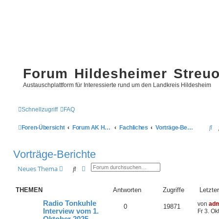
Forum Hildesheimer Streu
Austauschplattform für Interessierte rund um den Landkreis Hildesheim
Schnellzugriff
FAQ
S
Foren-Übersicht
Forum AK Hildesheimer Streuobstwiesen
Fachliches
Vorträge-Berichte
u
Vorträge-Berichte
c
h
Suche
Erweiterte Suche
Neues Thema
e
THEMEN
Antworten
Zugriffe
Letzter
Radio Tonkuhle
von
adm
0
19871
Interview vom 1.
Fr 3. Ok