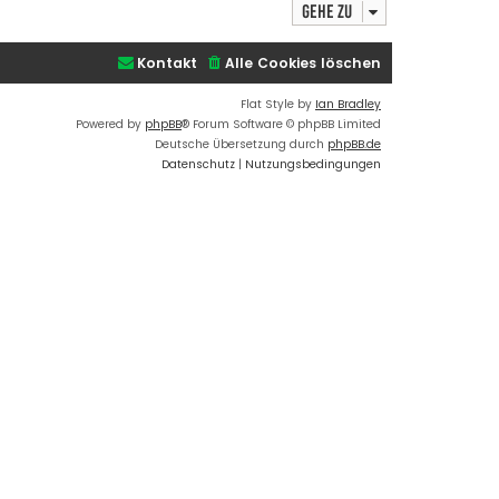
Gehe zu
s
B
t
e
e
i
Kontakt
Alle Cookies löschen
r
t
B
r
Flat Style by
Ian Bradley
e
a
Powered by
phpBB
® Forum Software © phpBB Limited
i
g
Deutsche Übersetzung durch
phpBB.de
t
Datenschutz
|
Nutzungsbedingungen
r
a
g