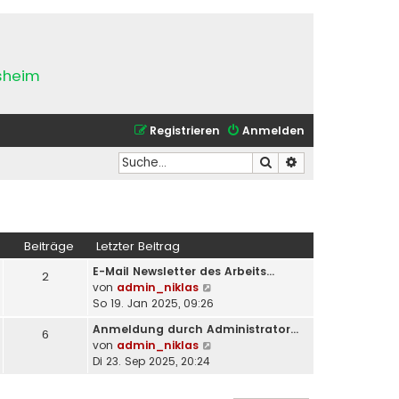
esheim
Registrieren
Anmelden
Suche
Erweiterte Suche
Beiträge
Letzter Beitrag
E-Mail Newsletter des Arbeits…
2
N
von
admin_niklas
e
So 19. Jan 2025, 09:26
u
Anmeldung durch Administrator…
6
e
N
von
admin_niklas
s
e
Di 23. Sep 2025, 20:24
t
u
e
e
r