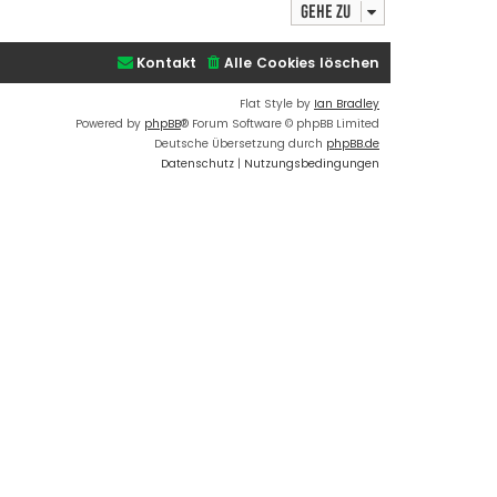
Gehe zu
s
B
t
e
e
i
Kontakt
Alle Cookies löschen
r
t
B
r
Flat Style by
Ian Bradley
e
a
Powered by
phpBB
® Forum Software © phpBB Limited
i
g
Deutsche Übersetzung durch
phpBB.de
t
Datenschutz
|
Nutzungsbedingungen
r
a
g