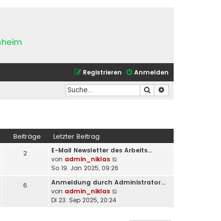
esheim
Registrieren
Anmelden
Suche
Erweiterte Suche
Beiträge
Letzter Beitrag
E-Mail Newsletter des Arbeits…
2
N
von
admin_niklas
e
So 19. Jan 2025, 09:26
u
Anmeldung durch Administrator…
6
e
N
von
admin_niklas
s
e
Di 23. Sep 2025, 20:24
t
u
e
e
r