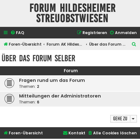
Forum Hildesheimer
Streuobstwiesen
FAQ
Registrieren
Anmelden
S
Foren-Übersicht
Forum AK Hildesheimer Streuobstwiesen
Über das Forum selber
u
Über das Forum selber
c
h
Forum
e
Fragen rund um das Forum
Themen:
2
Mitteilungen der Administratoren
Themen:
6
Gehe zu
Foren-Übersicht
Kontakt
Alle Cookies löschen