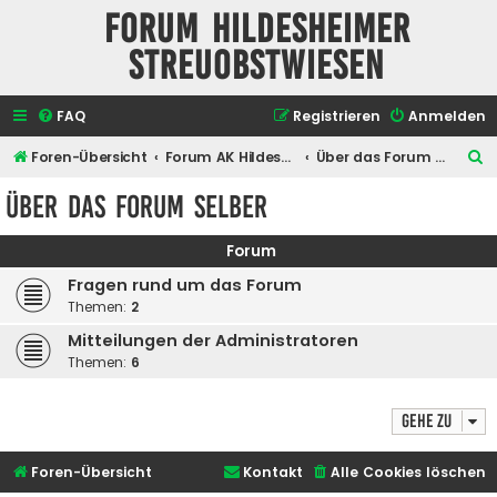
Forum Hildesheimer
Streuobstwiesen
FAQ
Registrieren
Anmelden
S
Foren-Übersicht
Forum AK Hildesheimer Streuobstwiesen
Über das Forum selber
u
Über das Forum selber
c
h
Forum
e
Fragen rund um das Forum
Themen:
2
Mitteilungen der Administratoren
Themen:
6
Gehe zu
Foren-Übersicht
Kontakt
Alle Cookies löschen