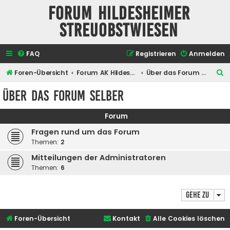
Forum Hildesheimer
Streuobstwiesen
FAQ
Registrieren
Anmelden
S
Foren-Übersicht
Forum AK Hildesheimer Streuobstwiesen
Über das Forum selber
u
Über das Forum selber
c
h
Forum
e
Fragen rund um das Forum
Themen:
2
Mitteilungen der Administratoren
Themen:
6
Gehe zu
Foren-Übersicht
Kontakt
Alle Cookies löschen