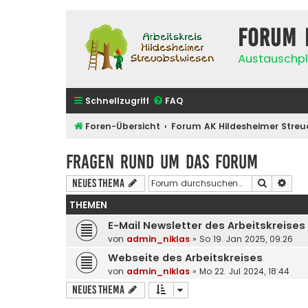
Forum 
Austauschpl
Schnellzugriff
FAQ
Foren-Übersicht
Forum AK Hildesheimer Streu
Fragen rund um das Forum
Suche
Erwe
Neues Thema
THEMEN
E-Mail Newsletter des Arbeitskreises
von
admin_niklas
»
So 19. Jan 2025, 09:26
Webseite des Arbeitskreises
von
admin_niklas
»
Mo 22. Jul 2024, 18:44
Neues Thema