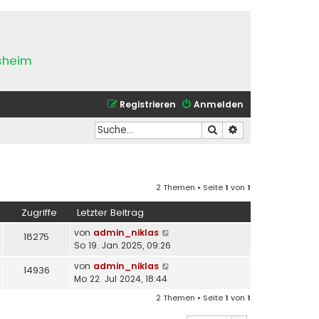
esheim
Registrieren
Anmelden
Suche
Erweiterte Suche
2 Themen • Seite
1
von
1
Zugriffe
Letzter Beitrag
von
admin_niklas
18275
So 19. Jan 2025, 09:26
von
admin_niklas
14936
Mo 22. Jul 2024, 18:44
2 Themen • Seite
1
von
1