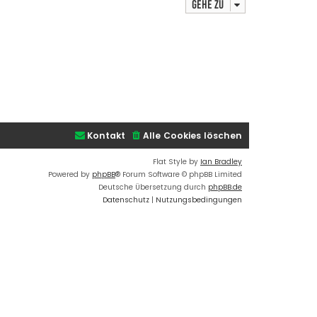
Gehe zu
Kontakt
Alle Cookies löschen
Flat Style by
Ian Bradley
Powered by
phpBB
® Forum Software © phpBB Limited
Deutsche Übersetzung durch
phpBB.de
Datenschutz
|
Nutzungsbedingungen