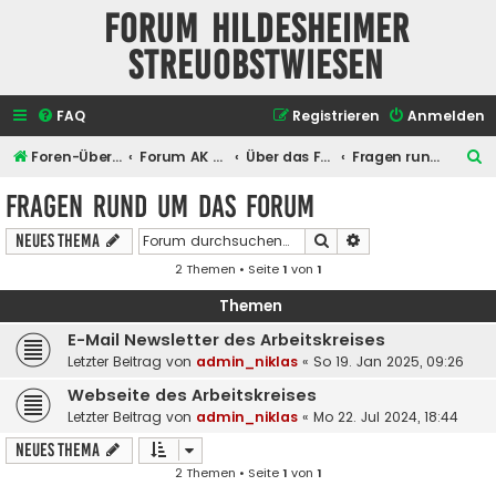
Forum Hildesheimer
Streuobstwiesen
FAQ
Registrieren
Anmelden
S
Foren-Übersicht
Forum AK Hildesheimer Streuobstwiesen
Über das Forum selber
Fragen rund um das Forum
u
Fragen rund um das Forum
c
Suche
Erweiterte Suche
Neues Thema
h
2 Themen • Seite
1
von
1
e
Themen
E-Mail Newsletter des Arbeitskreises
Letzter Beitrag von
admin_niklas
«
So 19. Jan 2025, 09:26
Webseite des Arbeitskreises
Letzter Beitrag von
admin_niklas
«
Mo 22. Jul 2024, 18:44
Neues Thema
2 Themen • Seite
1
von
1