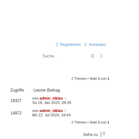
Registrieren
Anmelden
Suche
Erweiterte Suche
2 Themen • Seite
1
von
1
Zugriffe
Letzter Beitrag
von
admin_niklas
18327
So 19. Jan 2025, 09:26
von
admin_niklas
14972
Mo 22. Jul 2024, 18:44
2 Themen • Seite
1
von
1
Gehe zu