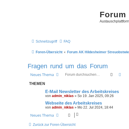
Forum 
Austauschplattform
Schnellzugriff
FAQ
Foren-Übersicht
Forum AK Hildesheimer Streuobstwi
Fragen rund um das Forum
Suche
Erw
Neues Thema
THEMEN
E-Mail Newsletter des Arbeitskreises
von
admin_niklas
»
So 19. Jan 2025, 09:26
Webseite des Arbeitskreises
von
admin_niklas
»
Mo 22. Jul 2024, 18:44
Neues Thema
Zurück zur Foren-Übersicht