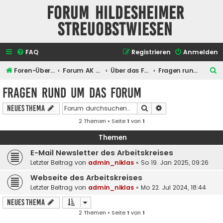
Forum Hildesheimer
Streuobstwiesen
FAQ
Registrieren
Anmelden
S
Foren-Übersicht
Forum AK Hildesheimer Streuobstwiesen
Über das Forum selber
Fragen rund um das Forum
u
Fragen rund um das Forum
c
Suche
Erweiterte Suche
Neues Thema
h
2 Themen • Seite
1
von
1
e
Themen
E-Mail Newsletter des Arbeitskreises
Letzter Beitrag von
admin_niklas
«
So 19. Jan 2025, 09:26
Webseite des Arbeitskreises
Letzter Beitrag von
admin_niklas
«
Mo 22. Jul 2024, 18:44
Neues Thema
2 Themen • Seite
1
von
1