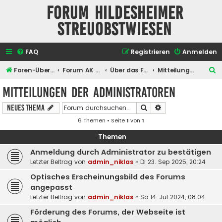
Forum Hildesheimer
Streuobstwiesen
FAQ
Registrieren
Anmelden
S
Foren-Übersicht
Forum AK Hildesheimer Streuobstwiesen
Über das Forum selber
Mitteilungen der Administratoren
u
Mitteilungen der Administratoren
c
Suche
Erweiterte Suche
Neues Thema
h
6 Themen • Seite
1
von
1
e
Themen
Anmeldung durch Administrator zu bestätigen
Letzter Beitrag von
admin_niklas
«
Di 23. Sep 2025, 20:24
Optisches Erscheinungsbild des Forums
angepasst
Letzter Beitrag von
admin_niklas
«
So 14. Jul 2024, 08:04
Förderung des Forums, der Webseite ist