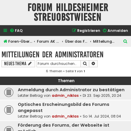
Forum Hildesheimer
Streuobstwiesen
FAQ
Registrieren
Anmelden
S
Foren-Übersicht
Forum AK Hildesheimer Streuobstwiesen
Über das Forum selber
Mitteilungen der Administratoren
u
Mitteilungen der Administratoren
c
Suche
Erweiterte Suche
Neues Thema
h
6 Themen • Seite
1
von
1
e
Themen
Anmeldung durch Administrator zu bestätigen
Letzter Beitrag von
admin_niklas
«
Di 23. Sep 2025, 20:24
Optisches Erscheinungsbild des Forums
angepasst
Letzter Beitrag von
admin_niklas
«
So 14. Jul 2024, 08:04
Förderung des Forums, der Webseite ist