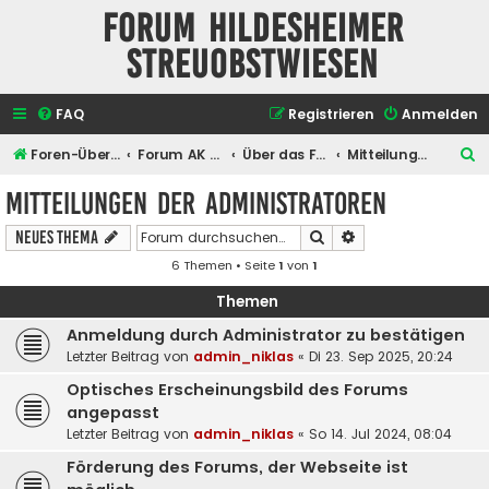
Forum Hildesheimer
Streuobstwiesen
FAQ
Registrieren
Anmelden
S
Foren-Übersicht
Forum AK Hildesheimer Streuobstwiesen
Über das Forum selber
Mitteilungen der Administratoren
u
Mitteilungen der Administratoren
c
Suche
Erweiterte Suche
Neues Thema
h
6 Themen • Seite
1
von
1
e
Themen
Anmeldung durch Administrator zu bestätigen
Letzter Beitrag von
admin_niklas
«
Di 23. Sep 2025, 20:24
Optisches Erscheinungsbild des Forums
angepasst
Letzter Beitrag von
admin_niklas
«
So 14. Jul 2024, 08:04
Förderung des Forums, der Webseite ist