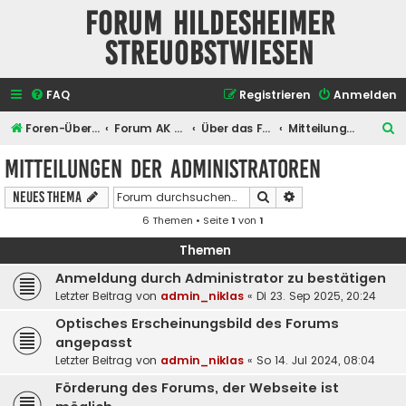
Forum Hildesheimer
Streuobstwiesen
FAQ
Registrieren
Anmelden
S
Foren-Übersicht
Forum AK Hildesheimer Streuobstwiesen
Über das Forum selber
Mitteilungen der Administratoren
u
Mitteilungen der Administratoren
c
Suche
Erweiterte Suche
Neues Thema
h
6 Themen • Seite
1
von
1
e
Themen
Anmeldung durch Administrator zu bestätigen
Letzter Beitrag von
admin_niklas
«
Di 23. Sep 2025, 20:24
Optisches Erscheinungsbild des Forums
angepasst
Letzter Beitrag von
admin_niklas
«
So 14. Jul 2024, 08:04
Förderung des Forums, der Webseite ist