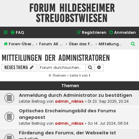
Forum Hildesheimer
Streuobstwiesen
FAQ
Registrieren
Anmelden
S
Foren-Übersicht
Forum AK Hildesheimer Streuobstwiesen
Über das Forum selber
Mitteilungen der Administratoren
u
Mitteilungen der Administratoren
c
Suche
Erweiterte Suche
Neues Thema
h
6 Themen • Seite
1
von
1
e
Themen
Anmeldung durch Administrator zu bestätigen
Letzter Beitrag von
admin_niklas
«
Di 23. Sep 2025, 20:24
Optisches Erscheinungsbild des Forums
angepasst
Letzter Beitrag von
admin_niklas
«
So 14. Jul 2024, 08:04
Förderung des Forums, der Webseite ist