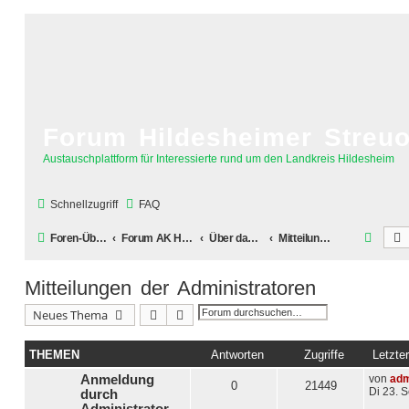
Forum Hildesheimer Streu
Austauschplattform für Interessierte rund um den Landkreis Hildesheim
Schnellzugriff
FAQ
S
Foren-Übersicht
Forum AK Hildesheimer Streuobstwiesen
Über das Forum selber
Mitteilungen der Administratoren
u
Mitteilungen der Administratoren
c
h
Suche
Erweiterte Suche
Neues Thema
e
THEMEN
Antworten
Zugriffe
Letzter
Anmeldung
von
adm
0
21449
Di 23. 
durch