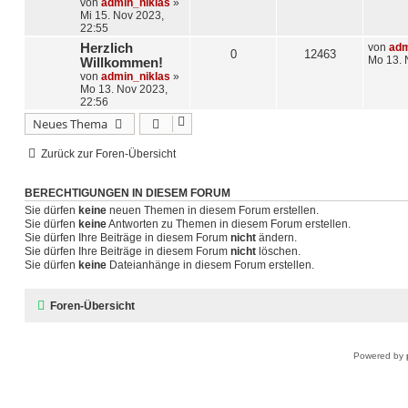
von
admin_niklas
»
Mi 15. Nov 2023,
22:55
Herzlich
von
adm
0
12463
Mo 13. 
Willkommen!
von
admin_niklas
»
Mo 13. Nov 2023,
22:56
Neues Thema
Zurück zur Foren-Übersicht
BERECHTIGUNGEN IN DIESEM FORUM
Sie dürfen
keine
neuen Themen in diesem Forum erstellen.
Sie dürfen
keine
Antworten zu Themen in diesem Forum erstellen.
Sie dürfen Ihre Beiträge in diesem Forum
nicht
ändern.
Sie dürfen Ihre Beiträge in diesem Forum
nicht
löschen.
Sie dürfen
keine
Dateianhänge in diesem Forum erstellen.
Foren-Übersicht
Powered by