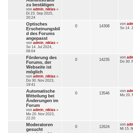
Administrator
zu bestätigen
von
admin_niklas
»
Di 23. Sep 2025,
20:24
Optisches
von
adm
0
14308
So 14. 
Erscheinungsbil
d des Forums
angepasst
von
admin_niklas
»
So 14. Jul 2024,
08:04
Förderung des
von
adm
0
14235
Do 30. 
Forums, der
Webseite ist
möglich
von
admin_niklas
»
Do 30. Nov 2023,
19:41
Automatische
von
adm
0
13546
Mo 20. 
Mitteilung bei
Änderungen im
Forum
von
admin_niklas
»
Mo 20. Nov 2023,
22:20
Moderatoren
von
adm
0
12624
Mi 15. 
gesucht