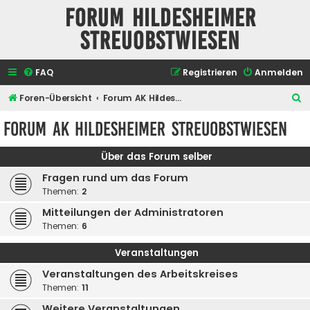
Forum Hildesheimer
Streuobstwiesen
FAQ
Registrieren
Anmelden
S
Foren-Übersicht
Forum AK Hildesheimer Streuobstwiesen
u
Forum AK Hildesheimer Streuobstwiesen
c
h
Über das Forum selber
e
Fragen rund um das Forum
Themen:
2
Mitteilungen der Administratoren
Themen:
6
Veranstaltungen
Veranstaltungen des Arbeitskreises
Themen:
11
Weitere Veranstaltungen