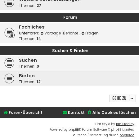
Themen:
27
Forum
Fachliches
Unterforen:
Vorträge-Berichte
,
Fragen
Themen:
14
Suchen & Finden
Suchen
Themen:
9
Bieten
Themen:
12
Gehe zu
Foren-Übersicht
Kontakt
Alle Cookies löschen
Flat Style by
Ian Bradley
Powered by
phpBB
® Forum Software © phpBB Limited
Deutsche Übersetzung durch
phpBB.de